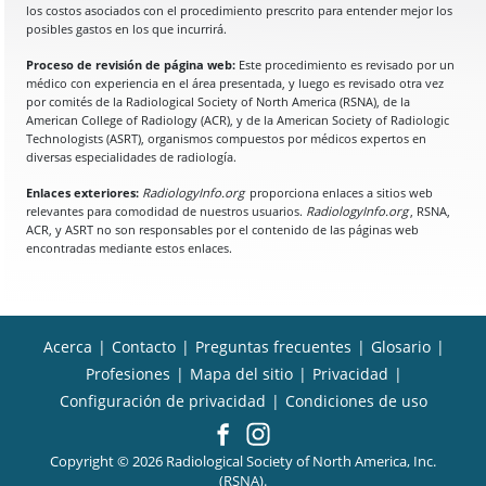
los costos asociados con el procedimiento prescrito para entender mejor los
posibles gastos en los que incurrirá.
Proceso de revisión de página web:
Este procedimiento es revisado por un
médico con experiencia en el área presentada, y luego es revisado otra vez
por comités de la Radiological Society of North America (RSNA), de la
American College of Radiology (ACR), y de la American Society of Radiologic
Technologists (ASRT), organismos compuestos por médicos expertos en
diversas especialidades de radiología.
Enlaces exteriores:
RadiologyInfo.org
proporciona enlaces a sitios web
relevantes para comodidad de nuestros usuarios.
RadiologyInfo.org
, RSNA,
ACR, y ASRT no son responsables por el contenido de las páginas web
encontradas mediante estos enlaces.
Acerca
|
Contacto
|
Preguntas frecuentes
|
Glosario
|
Profesiones
|
Mapa del sitio
|
Privacidad
|
Configuración de privacidad
|
Condiciones de uso
Copyright © 2026 Radiological Society of North America, Inc.
(RSNA).