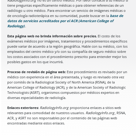
RadiologyInfo.org
no es un centro médico. Por favor contacte a su médico si
tiene preguntas específicamente médicas o para obtener referencias de un
radiólogo u otro médico. Para encontrar un servicio de imágenes médicas o
de oncología radioterápica en su comunidad, puede buscar en la
base de
datos de servicios acreditados por el ACR (American College of
Radiology)
(Se abre en una nueva pestaña del navegador)
.
Esta página web no brinda información sobre precios.
El costo de los
exámenes médicos por imágenes, tratamientos y procedimientos específicos
puede variar de acuerdo a la región geográfica. Hable con su médico, con los
empleados del centro médico y/o con su compañía de seguro médico sobre
los costos asociados con el procedimiento prescrito para entender mejor los
posibles gastos en los que incurrirá.
Proceso de revisión de página web:
Este procedimiento es revisado por un
médico con experiencia en el área presentada, y luego es revisado otra vez
por comités de la Radiological Society of North America (RSNA), de la
American College of Radiology (ACR), y de la American Society of Radiologic
Technologists (ASRT), organismos compuestos por médicos expertos en
diversas especialidades de radiología.
Enlaces exteriores:
RadiologyInfo.org
proporciona enlaces a sitios web
relevantes para comodidad de nuestros usuarios.
RadiologyInfo.org
, RSNA,
ACR, y ASRT no son responsables por el contenido de las páginas web
encontradas mediante estos enlaces.