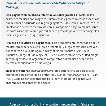
datos de servicios acreditados por el ACR (American College of
Radiology)
(Se abre en una nueva pestaña del navegador)
.
Esta página web no brinda información sobre precios.
El costo de los
exámenes médicos por imágenes, tratamientos y procedimientos específicos
puede variar de acuerdo a la región geográfica. Hable con su médico, con los
empleados del centro médico y/o con su compañía de seguro médico sobre
los costos asociados con el procedimiento prescrito para entender mejor los
posibles gastos en los que incurrirá.
Proceso de revisión de página web:
Este procedimiento es revisado por un
médico con experiencia en el área presentada, y luego es revisado otra vez
por comités de la Radiological Society of North America (RSNA), de la
American College of Radiology (ACR), y de la American Society of Radiologic
Technologists (ASRT), organismos compuestos por médicos expertos en
diversas especialidades de radiología.
Enlaces exteriores:
RadiologyInfo.org
proporciona enlaces a sitios web
relevantes para comodidad de nuestros usuarios.
RadiologyInfo.org
, RSNA,
ACR, y ASRT no son responsables por el contenido de las páginas web
encontradas mediante estos enlaces.
Acerca
|
Contacto
|
Preguntas frecuentes
|
Glosario
|