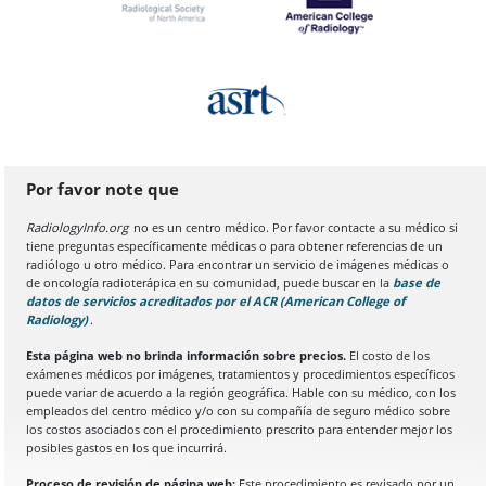
Por favor note que
RadiologyInfo.org
no es un centro médico. Por favor contacte a su médico si
tiene preguntas específicamente médicas o para obtener referencias de un
radiólogo u otro médico. Para encontrar un servicio de imágenes médicas o
de oncología radioterápica en su comunidad, puede buscar en la
base de
datos de servicios acreditados por el ACR (American College of
Radiology)
(Se abre en una nueva pestaña del navegador)
.
Esta página web no brinda información sobre precios.
El costo de los
exámenes médicos por imágenes, tratamientos y procedimientos específicos
puede variar de acuerdo a la región geográfica. Hable con su médico, con los
empleados del centro médico y/o con su compañía de seguro médico sobre
los costos asociados con el procedimiento prescrito para entender mejor los
posibles gastos en los que incurrirá.
Proceso de revisión de página web:
Este procedimiento es revisado por un