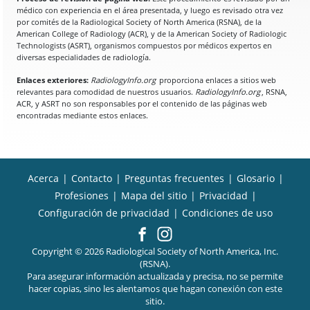
médico con experiencia en el área presentada, y luego es revisado otra vez
por comités de la Radiological Society of North America (RSNA), de la
American College of Radiology (ACR), y de la American Society of Radiologic
Technologists (ASRT), organismos compuestos por médicos expertos en
diversas especialidades de radiología.
Enlaces exteriores:
RadiologyInfo.org
proporciona enlaces a sitios web
relevantes para comodidad de nuestros usuarios.
RadiologyInfo.org
, RSNA,
ACR, y ASRT no son responsables por el contenido de las páginas web
encontradas mediante estos enlaces.
Acerca
|
Contacto
|
Preguntas frecuentes
|
Glosario
|
Profesiones
|
Mapa del sitio
|
Privacidad
|
Configuración de privacidad
|
Condiciones de uso
Copyright © 2026 Radiological Society of North America, Inc.
(RSNA).
Para asegurar información actualizada y precisa, no se permite
hacer copias, sino les alentamos que hagan conexión con este
sitio.