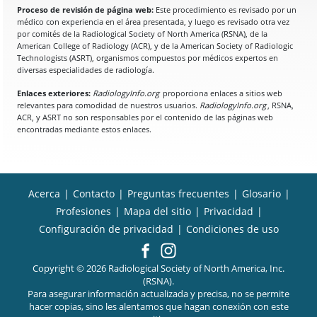
Proceso de revisión de página web:
Este procedimiento es revisado por un
médico con experiencia en el área presentada, y luego es revisado otra vez
por comités de la Radiological Society of North America (RSNA), de la
American College of Radiology (ACR), y de la American Society of Radiologic
Technologists (ASRT), organismos compuestos por médicos expertos en
diversas especialidades de radiología.
Enlaces exteriores:
RadiologyInfo.org
proporciona enlaces a sitios web
relevantes para comodidad de nuestros usuarios.
RadiologyInfo.org
, RSNA,
ACR, y ASRT no son responsables por el contenido de las páginas web
encontradas mediante estos enlaces.
Acerca
|
Contacto
|
Preguntas frecuentes
|
Glosario
|
Profesiones
|
Mapa del sitio
|
Privacidad
|
Configuración de privacidad
|
Condiciones de uso
Copyright © 2026 Radiological Society of North America, Inc.
(RSNA).
Para asegurar información actualizada y precisa, no se permite
hacer copias, sino les alentamos que hagan conexión con este