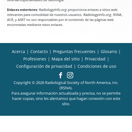
Enlaces exteriores:
RadiologyInfo.org
proporciona enlaces a sitios web
relevantes para comodidad de nuestros usuarios.
RadiologyInfo.org
, RSNA,
ACR, y ASRT no son responsables por el contenido de las páginas web
encontradas mediante estos enlaces.
Acerca
|
Contacto
|
Preguntas frecuentes
|
Glosario
|
Profesiones
|
Mapa del sitio
|
Privacidad
|
Configuración de privacidad
|
Condiciones de uso
Copyright © 2026 Radiological Society of North America, Inc.
(RSNA).
Para asegurar información actualizada y precisa, no se permite
hacer copias, sino les alentamos que hagan conexión con este
sitio.