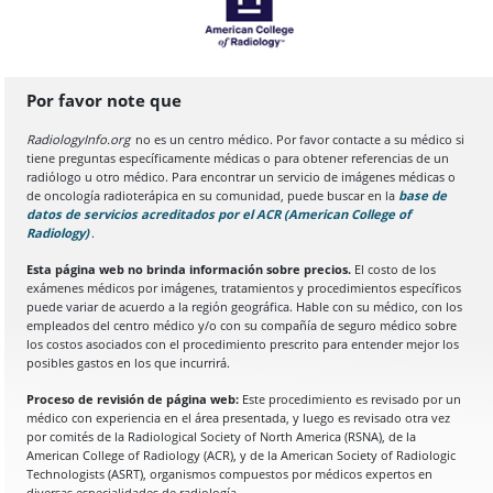
Por favor note que
RadiologyInfo.org
no es un centro médico. Por favor contacte a su médico si
tiene preguntas específicamente médicas o para obtener referencias de un
radiólogo u otro médico. Para encontrar un servicio de imágenes médicas o
de oncología radioterápica en su comunidad, puede buscar en la
base de
datos de servicios acreditados por el ACR (American College of
Radiology)
(Se abre en una nueva pestaña del navegador)
.
Esta página web no brinda información sobre precios.
El costo de los
exámenes médicos por imágenes, tratamientos y procedimientos específicos
puede variar de acuerdo a la región geográfica. Hable con su médico, con los
empleados del centro médico y/o con su compañía de seguro médico sobre
los costos asociados con el procedimiento prescrito para entender mejor los
posibles gastos en los que incurrirá.
Proceso de revisión de página web:
Este procedimiento es revisado por un
médico con experiencia en el área presentada, y luego es revisado otra vez
por comités de la Radiological Society of North America (RSNA), de la
American College of Radiology (ACR), y de la American Society of Radiologic
Technologists (ASRT), organismos compuestos por médicos expertos en
diversas especialidades de radiología.