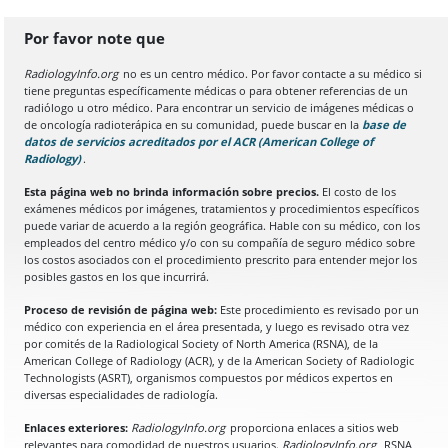
Por favor note que
RadiologyInfo.org
no es un centro médico. Por favor contacte a su médico si
tiene preguntas específicamente médicas o para obtener referencias de un
radiólogo u otro médico. Para encontrar un servicio de imágenes médicas o
de oncología radioterápica en su comunidad, puede buscar en la
base de
datos de servicios acreditados por el ACR (American College of
Radiology)
(Se abre en una nueva pestaña del navegador)
.
Esta página web no brinda información sobre precios.
El costo de los
exámenes médicos por imágenes, tratamientos y procedimientos específicos
puede variar de acuerdo a la región geográfica. Hable con su médico, con los
empleados del centro médico y/o con su compañía de seguro médico sobre
los costos asociados con el procedimiento prescrito para entender mejor los
posibles gastos en los que incurrirá.
Proceso de revisión de página web:
Este procedimiento es revisado por un
médico con experiencia en el área presentada, y luego es revisado otra vez
por comités de la Radiological Society of North America (RSNA), de la
American College of Radiology (ACR), y de la American Society of Radiologic
Technologists (ASRT), organismos compuestos por médicos expertos en
diversas especialidades de radiología.
Enlaces exteriores:
RadiologyInfo.org
proporciona enlaces a sitios web
relevantes para comodidad de nuestros usuarios.
RadiologyInfo.org
, RSNA,