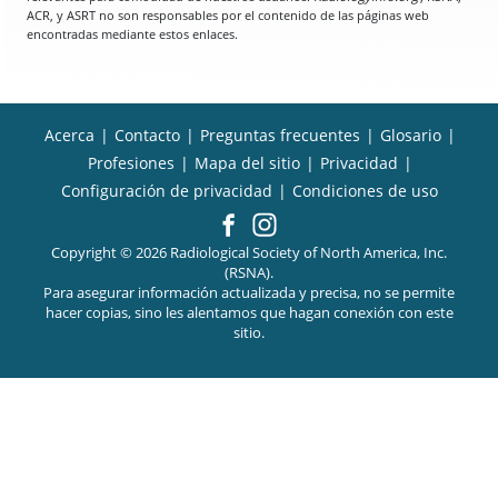
ACR, y ASRT no son responsables por el contenido de las páginas web
encontradas mediante estos enlaces.
Acerca
|
Contacto
|
Preguntas frecuentes
|
Glosario
|
Profesiones
|
Mapa del sitio
|
Privacidad
|
Configuración de privacidad
|
Condiciones de uso
Copyright © 2026 Radiological Society of North America, Inc.
(RSNA).
Para asegurar información actualizada y precisa, no se permite
hacer copias, sino les alentamos que hagan conexión con este
sitio.