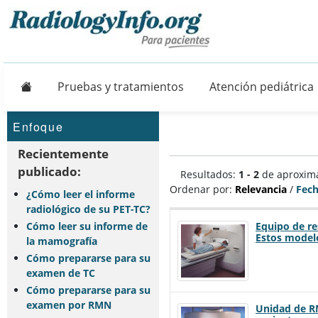
Principal
Pruebas y tratamientos
Atención pediátrica
Enfoque
Recientemente
publicado:
Resultados:
1 - 2
de aproxi
Ordenar por:
Relevancia
/
Fec
¿Cómo leer el informe
radiológico de su PET-TC?
Cómo leer su informe de
Equipo de re
Estos modelo
la mamografía
Cómo prepararse para su
examen de TC
Cómo prepararse para su
examen por RMN
Unidad de RM