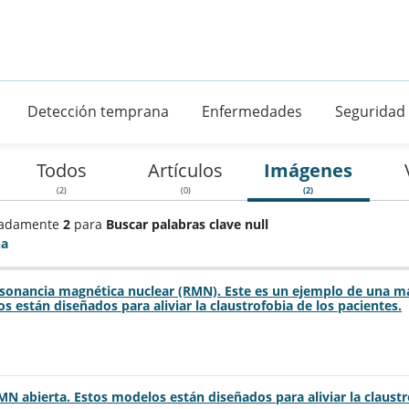
Detección temprana
Enfermedades
Seguridad
Todos
Artículos
Imágenes
(2)
(0)
(2)
madamente
2
para
Buscar palabras clave null
ha
sonancia magnética nuclear (RMN). Este es un ejemplo de una m
s están diseñados para aliviar la claustrofobia de los pacientes.
N abierta. Estos modelos están diseñados para aliviar la claustr