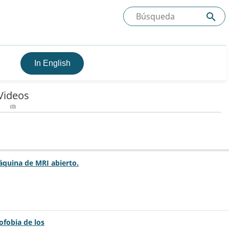
In English
Videos
(0)
áquina de MRI abierto.
ofobia de los