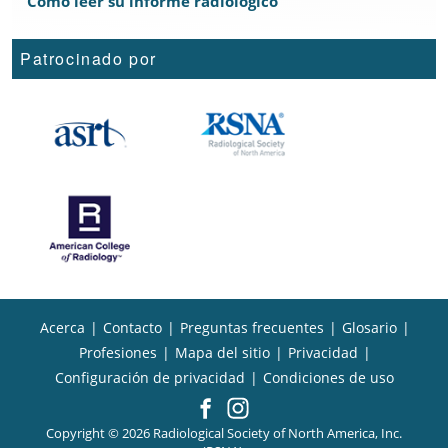
Cómo leer su informe radiológico
Patrocinado por
Acerca
|
Contacto
|
Preguntas frecuentes
|
Glosario
|
Profesiones
|
Mapa del sitio
|
Privacidad
|
Configuración de privacidad
|
Condiciones de uso
Copyright © 2026 Radiological Society of North America, Inc.