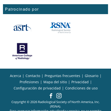
Patrocinado por
Acerca
|
Contacto
|
Preguntas frecuentes
|
Glosario
|
Profesiones
|
Mapa del sitio
|
Privacidad
|
Configuración de privacidad
|
Condiciones de uso
Copyright © 2026 Radiological Society of North America, Inc.
(RSNA).
Para asegurar información actualizada y precisa, no se permite