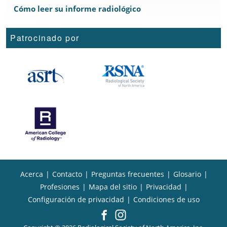
Cómo leer su informe radiológico
Patrocinado por
Acerca
|
Contacto
|
Preguntas frecuentes
|
Glosario
|
Profesiones
|
Mapa del sitio
|
Privacidad
|
Configuración de privacidad
|
Condiciones de uso