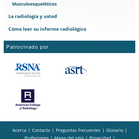
Musculoesqueléticos
La radiología y usted
Cómo leer su informe radiológico
Patrocinado por
Acerca
|
Contacto
|
Preguntas frecuentes
|
Glosario
|
Profesiones
|
Mapa del sitio
|
Privacidad
|