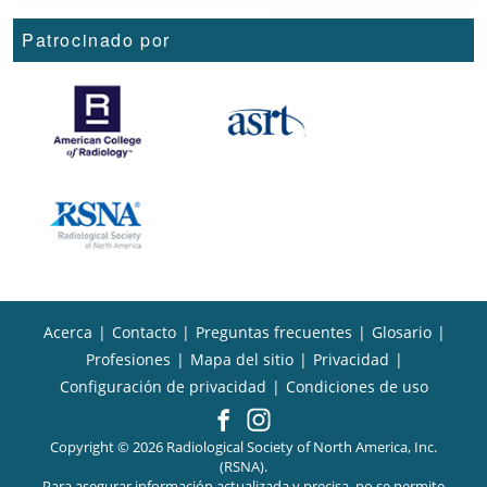
Patrocinado por
Acerca
|
Contacto
|
Preguntas frecuentes
|
Glosario
|
Profesiones
|
Mapa del sitio
|
Privacidad
|
Configuración de privacidad
|
Condiciones de uso
Copyright © 2026 Radiological Society of North America, Inc.
(RSNA).
Para asegurar información actualizada y precisa, no se permite