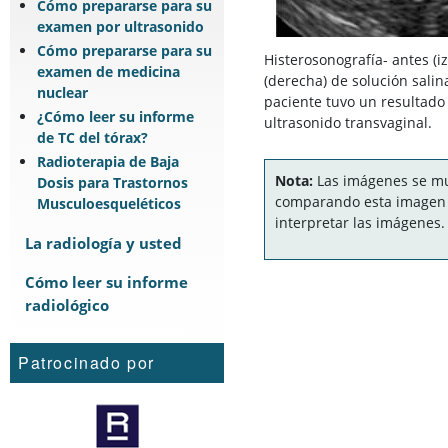
Cómo prepararse para su
examen por ultrasonido
Cómo prepararse para su
Histerosonografía- antes (i
examen de medicina
(derecha) de solución salina
nuclear
paciente tuvo un resultad
¿Cómo leer su informe
ultrasonido transvaginal.
de TC del tórax?
Radioterapia de Baja
Nota:
Las imágenes se mue
Dosis para Trastornos
comparando esta imagen c
Musculoesqueléticos
interpretar las imágenes.
La radiología y usted
Cómo leer su informe
radiológico
Patrocinado por