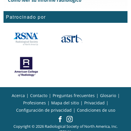
Cómo leer su informe radiológico
Patrocinado por
Acerca
|
Contacto
|
Preguntas frecuentes
|
Glosario
|
Profesiones
|
Mapa del sitio
|
Privacidad
|
Configuración de privacidad
|
Condiciones de uso
Copyright © 2026 Radiological Society of North America, Inc.