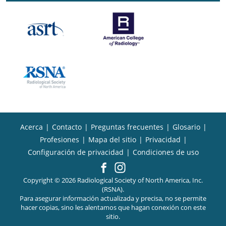
Acerca
|
Contacto
|
Preguntas frecuentes
|
Glosario
|
Profesiones
|
Mapa del sitio
|
Privacidad
|
Configuración de privacidad
|
Condiciones de uso
Copyright © 2026 Radiological Society of North America, Inc.
(RSNA).
Para asegurar información actualizada y precisa, no se permite
hacer copias, sino les alentamos que hagan conexión con este
sitio.