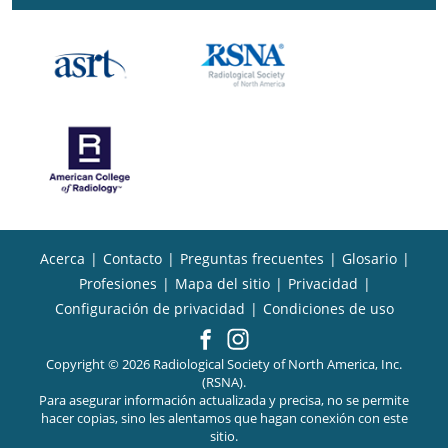
Acerca
|
Contacto
|
Preguntas frecuentes
|
Glosario
|
Profesiones
|
Mapa del sitio
|
Privacidad
|
Configuración de privacidad
|
Condiciones de uso
Copyright © 2026 Radiological Society of North America, Inc.
(RSNA).
Para asegurar información actualizada y precisa, no se permite
hacer copias, sino les alentamos que hagan conexión con este
sitio.