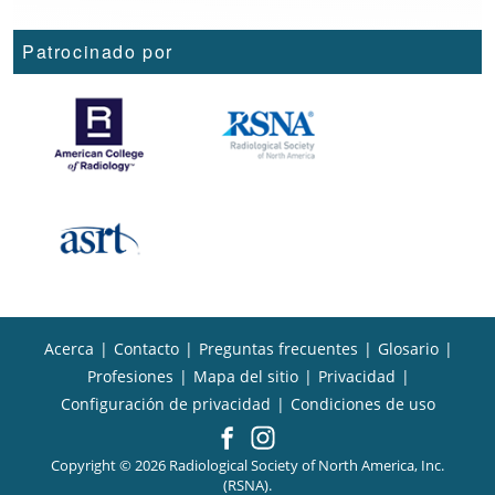
Patrocinado por
Acerca
|
Contacto
|
Preguntas frecuentes
|
Glosario
|
Profesiones
|
Mapa del sitio
|
Privacidad
|
Configuración de privacidad
|
Condiciones de uso
Copyright © 2026 Radiological Society of North America, Inc.
(RSNA).