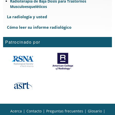
Radioterapia de Baja Dosis para Trastornos
Musculoesqueléticos
La radiología y usted
Cómo leer su informe radiológico
Patrocinado por
Acerca
|
Contacto
|
Preguntas frecuentes
|
Glosario
|