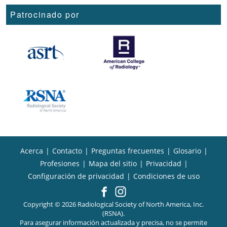
Patrocinado por
Acerca
|
Contacto
|
Preguntas frecuentes
|
Glosario
|
Profesiones
|
Mapa del sitio
|
Privacidad
|
Configuración de privacidad
|
Condiciones de uso
Copyright © 2026 Radiological Society of North America, Inc.
(RSNA).
Para asegurar información actualizada y precisa, no se permite