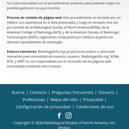
los costos asociados con el procedimiento prescrito para entender mejor los
posibles gastos en los que incurrirá.
Proceso de revisión de página web:
Este procedimiento es revisado por un
médico con experiencia en el área presentada, y luego es revisado otra vez
por comités de la Radiological Society of North America (RSNA), de la
American College of Radiology (ACR), y de la American Society of Radiologic
Technologists (ASRT), organismos compuestos por médicos expertos en
diversas especialidades de radiología.
Enlaces exteriores:
RadiologyInfo.org
proporciona enlaces a sitios web
relevantes para comodidad de nuestros usuarios.
RadiologyInfo.org
, RSNA,
ACR, y ASRT no son responsables por el contenido de las páginas web
encontradas mediante estos enlaces.
Acerca
|
Contacto
|
Preguntas frecuentes
|
Glosario
|
Profesiones
|
Mapa del sitio
|
Privacidad
|
Configuración de privacidad
|
Condiciones de uso
Copyright © 2026 Radiological Society of North America, Inc.
(RSNA).