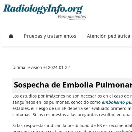
Principal
Pruebas y tratamientos
Atención pediátrica
Última revisión el 2024-01-22
Sospecha de Embolia Pulmona
Los estudios por imágenes no son necesarios en el caso de
sanguíneos en los pulmones, conocido como
embolismo pul
estables, el riesgo de un EP debería ser evaluado primero 
síntomas. Si las respuestas a las preguntas resultan en una
Si las respuestas indican la posibilidad de EP, es recomenda
presencia de una sustancia que se libera cuando el
coágulo