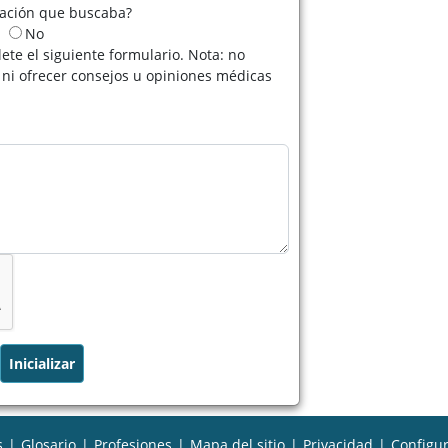
mación que buscaba?
No
ete el siguiente formulario. Nota: no
ni ofrecer consejos u opiniones médicas
s
|
Glosario
|
Profesiones
|
Mapa del sitio
|
Privacidad
|
Configur