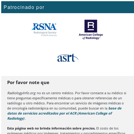
Patrocinado por
Por favor note que
RadiologyInfo.org
no es un centro médico. Por favor contacte a su médico si
tiene preguntas específicamente médicas o para obtener referencias de un
radiólogo u otro médico. Para encontrar un servicio de imágenes médicas o
de oncología radioterápica en su comunidad, puede buscar en la
base de
datos de servicios acreditados por el ACR (American College of
Radiology)
(Se abre en una nueva pestaña del navegador)
.
Esta página web no brinda información sobre precios.
El costo de los
exámenes médicos por imágenes, tratamientos y procedimientos específicos