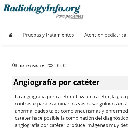
Principal
Pruebas y tratamientos
Atención pediátrica
Última revisión el 2024-08-05
Angiografía por catéter
La angiografía por catéter utiliza un catéter, la guí
contraste para examinar los vasos sanguíneos en ár
anormalidades tales como aneurismas y enfermedade
catéter hace posible la combinación del diagnóstic
angiografía por catéter produce imágenes muy detal