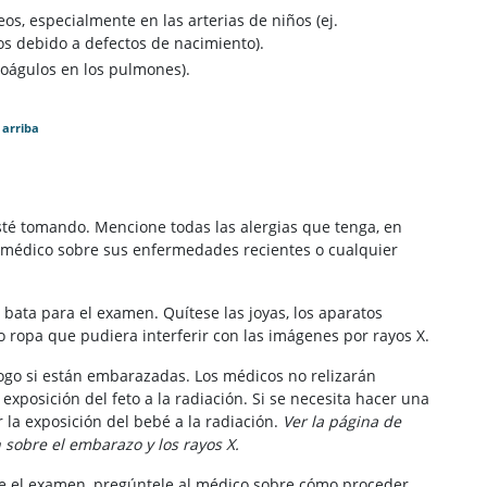
s, especialmente en las arterias de niños (ej.
s debido a defectos de nacimiento).
coágulos en los pulmones).
 arriba
té tomando. Mencione todas las alergias que tenga, en
 médico sobre sus enfermedades recientes o cualquier
bata para el examen. Quítese las joyas, los aparatos
 o ropa que pudiera interferir con las imágenes por rayos X.
ogo si están embarazadas. Los médicos no relizarán
xposición del feto a la radiación. Si se necesita hacer una
 la exposición del bebé a la radiación.
Ver la página de
sobre el embarazo y los rayos X.
 el examen, pregúntele al médico sobre cómo proceder.