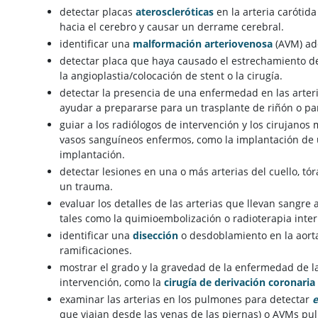
detectar placas
ateroscleróticas
en la arteria carótida
hacia el cerebro y causar un derrame cerebral.
identificar una
malformación arteriovenosa
(AVM) ade
detectar placa que haya causado el estrechamiento de 
la angioplastia/colocación de stent o la cirugía.
detectar la presencia de una enfermedad en las arteria
ayudar a prepararse para un trasplante de riñón o par
guiar a los radiólogos de intervención y los cirujano
vasos sanguíneos enfermos, como la implantación de
implantación.
detectar lesiones en una o más arterias del cuello, t
un trauma.
evaluar los detalles de las arterias que llevan sangr
tales como la quimioembolización o radioterapia inter
identificar una
disección
o desdoblamiento en la aorta
ramificaciones.
mostrar el grado y la gravedad de la enfermedad de las
intervención, como la
cirugía de derivación coronaria
examinar las arterias en los pulmones para detectar
que viajan desde las venas de las piernas) o AVMs pu