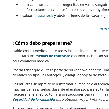
observar anormalidades congénitas en vasos sanguíneo
malformaciones en el corazón u otros vasos sanguíneo
evaluar la
estenosis
y obstrucciones de los vasos (ej. 
volver
¿Cómo debo prepararme?
Hable con su médico sobre todos las medicamentos que es
especial a los
medios de contraste
con iodo. Hable con su
otra condición médica.
Podría tener que quitase parte de su ropa y/o ponerse una 
dentales no fijos, los anteojos, y cualquier objeto de metal
Las mujeres siempre deben informar al médico o al tecnól
muchas de las pruebas durante el embarazo para evitar la e
radiografía, el médico tomará precauciones para minimizar
Seguridad de la radiación
para obtener mayor información 
Si se encuentra amamantando en el momento de realizarse