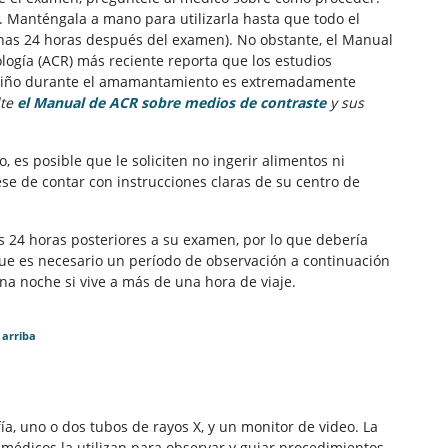
. Manténgala a mano para utilizarla hasta que todo el
unas 24 horas después del examen). No obstante, el Manual
ogía (ACR) más reciente reporta que los estudios
 niño durante el amamantamiento es extremadamente
lte
el Manual de ACR sobre medios de contraste
(Se abre en una 
y sus
 es posible que le soliciten no ingerir alimentos ni
e de contar con instrucciones claras de su centro de
s 24 horas posteriores a su examen, por lo que debería
 que es necesario un período de observación a continuación
a noche si vive a más de una hora de viaje.
 arriba
ía, uno o dos tubos de rayos X, y un monitor de video. La
 médicos la utilizan para observar y guiar procedimientos.