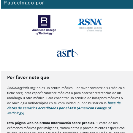
Patrocinado por
Por favor note que
RadiologyInfo.org
no es un centro médico. Por favor contacte a su médico si
tiene preguntas específicamente médicas o para obtener referencias de un
radiólogo u otro médico. Para encontrar un servicio de imágenes médicas o
de oncología radioterápica en su comunidad, puede buscar en la
base de
datos de servicios acreditados por el ACR (American College of
Radiology)
(Se abre en una nueva pestaña del navegador)
.
Esta página web no brinda información sobre precios.
El costo de los
exámenes médicos por imágenes, tratamientos y procedimientos específicos
puede variar de acuerdo a la región geográfica. Hable con su médico, con los