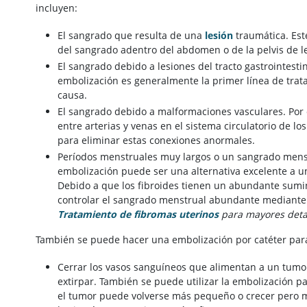
incluyen:
El sangrado que resulta de una
lesión
traumática. Est
del sangrado adentro del abdomen o de la pelvis de l
El sangrado debido a lesiones del tracto gastrointesti
embolización es generalmente la primer línea de trat
causa.
El sangrado debido a malformaciones vasculares. Por
entre arterias y venas en el sistema circulatorio de l
para eliminar estas conexiones anormales.
Períodos menstruales muy largos o un sangrado men
embolización puede ser una alternativa excelente a una
Debido a que los fibroides tienen un abundante sumin
controlar el sangrado menstrual abundante mediante 
Tratamiento de fibromas uterinos
para mayores detal
También se puede hacer una embolización por catéter par
Cerrar los vasos sanguíneos que alimentan a un tumor
extirpar. También se puede utilizar la embolización p
el tumor puede volverse más pequeño o crecer pero m