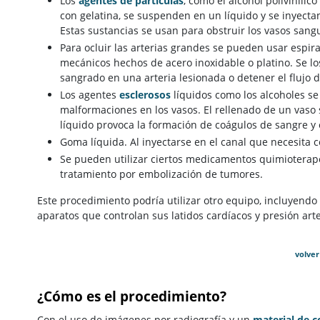
Los
agentes de partículas
, como el alcohol polivinílic
con gelatina, se suspenden en un líquido y se inyecta
Estas sustancias se usan para obstruir los vasos san
Para ocluir las arterias grandes se pueden usar espir
mecánicos hechos de acero inoxidable o platino. Se l
sangrado en una arteria lesionada o detener el flujo 
Los agentes
esclerosos
líquidos como los alcoholes se
malformaciones en los vasos. El rellenado de un vaso
líquido provoca la formación de coágulos de sangre y 
Goma líquida. Al inyectarse en el canal que necesita 
Se pueden utilizar ciertos medicamentos quimioterapéu
tratamiento por embolización de tumores.
Este procedimiento podría utilizar otro equipo, incluyendo
aparatos que controlan sus latidos cardíacos y presión arte
volver
¿Cómo es el procedimiento?
Con el uso de imágenes por radiografía y un
material de c