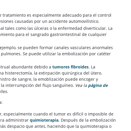
e tratamiento es especialmente adecuado para el control
esiones causadas por un accidente automovilístico.
nal tales como las úlceras o la enfermedad diverticular. La
amiento para el sangrado gastrointestinal de cualquier
 ejemplo, se pueden formar canales vasculares anormales
os pulmones. Se puede utilizar la embolización por catéter
strual abundante debido a
tumores fibroides
. La
 histerectomía, la extirpación quirúrgica del útero.
istro de sangre, la emoblización puede encoger y
la interrumpción del flujo sanguíneo.
Vea la
página de
les.
a:
, especialmente cuando el tumor es difícil o imposible de
ara administrar
quimioterapia
. Después de la embolización
ás despacio que antes, haciendo que la quimioterapia o