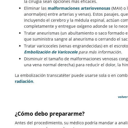
la cirugía sean opciones más eficaces.
Eliminar las
malformaciones arteriovenosas
(MAV) o 
anormal(es) entre arterias y venas). Estos pasajes, q
incluyendo el cerebro y la médula espinal, actúan com
completamente y entregue oxígeno adonde se lo neces
Tratar aneurismas (un abultamiento o saco formado en
que suministra sangre al aneurisma o cerrando el saco
Tratar varicoceles (venas engrandecidas) en el escrot
Embolización de Varicocele
para más información.
Disminuir el tamaño de malformaciones venosas cong
una vena normal derecha) para reducir el dolor, la hi
La embolización transcatéter puede usarse sola o en combin
radiación
.
volver
¿Cómo debo prepararme?
Antes del procedimiento, su médico podría mandar a analiz