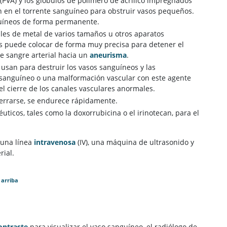
o (PVA) y los glóbulos de polímero de acrílico impregnados
n en el torrente sanguíneo para obstruir vasos pequeños.
guíneos de forma permanente.
ales de metal de varios tamaños u otros aparatos
os puede colocar de forma muy precisa para detener el
de sangre arterial hacia un
aneurisma
.
 usan para destruir los vasos sanguíneos y las
 sanguíneo o una malformación vascular con este agente
el cierre de los canales vasculares anormales.
cerrarse, se endurece rápidamente.
ticos, tales como la doxorrubicina o el irinotecan, para el
 una línea
intravenosa
(IV), una máquina de ultrasonido y
rial.
 arriba
ontraste
para visualizar el vaso sanguíneo, el radiólogo de