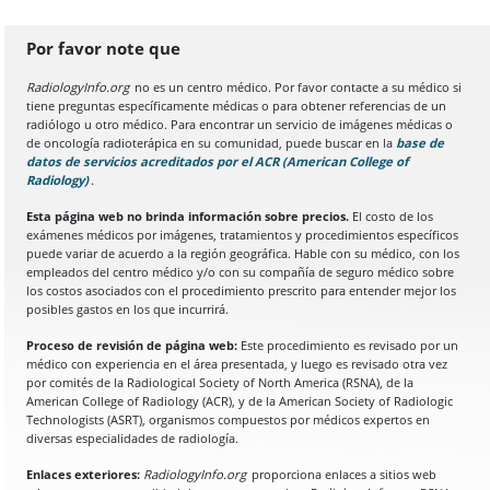
Por favor note que
RadiologyInfo.org
no es un centro médico. Por favor contacte a su médico si
tiene preguntas específicamente médicas o para obtener referencias de un
radiólogo u otro médico. Para encontrar un servicio de imágenes médicas o
de oncología radioterápica en su comunidad, puede buscar en la
base de
datos de servicios acreditados por el ACR (American College of
Radiology)
(Se abre en una nueva pestaña del navegador)
.
Esta página web no brinda información sobre precios.
El costo de los
exámenes médicos por imágenes, tratamientos y procedimientos específicos
puede variar de acuerdo a la región geográfica. Hable con su médico, con los
empleados del centro médico y/o con su compañía de seguro médico sobre
los costos asociados con el procedimiento prescrito para entender mejor los
posibles gastos en los que incurrirá.
Proceso de revisión de página web:
Este procedimiento es revisado por un
médico con experiencia en el área presentada, y luego es revisado otra vez
por comités de la Radiological Society of North America (RSNA), de la
American College of Radiology (ACR), y de la American Society of Radiologic
Technologists (ASRT), organismos compuestos por médicos expertos en
diversas especialidades de radiología.
Enlaces exteriores:
RadiologyInfo.org
proporciona enlaces a sitios web