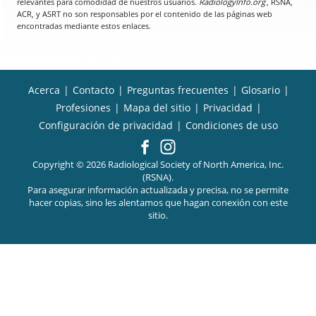
relevantes para comodidad de nuestros usuarios.
RadiologyInfo.org
, RSNA,
ACR, y ASRT no son responsables por el contenido de las páginas web
encontradas mediante estos enlaces.
Acerca
|
Contacto
|
Preguntas frecuentes
|
Glosario
|
Profesiones
|
Mapa del sitio
|
Privacidad
|
Configuración de privacidad
|
Condiciones de uso
Copyright © 2026 Radiological Society of North America, Inc.
(RSNA).
Para asegurar información actualizada y precisa, no se permite
hacer copias, sino les alentamos que hagan conexión con este
sitio.