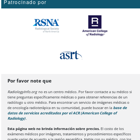
Patrocinado por
Por favor note que
RadiologyInfo.org
no es un centro médico. Por favor contacte a su médico si
tiene preguntas específicamente médicas o para obtener referencias de un
radiólogo u otro médico. Para encontrar un servicio de imágenes médicas o
de oncología radioterápica en su comunidad, puede buscar en la
base de
datos de servicios acreditados por el ACR (American College of
Radiology)
(Se abre en una nueva pestaña del navegador)
.
Esta página web no brinda información sobre precios.
El costo de los
exámenes médicos por imágenes, tratamientos y procedimientos específicos
puede variar de acuerdo a la región geográfica. Hable con su médico, con los