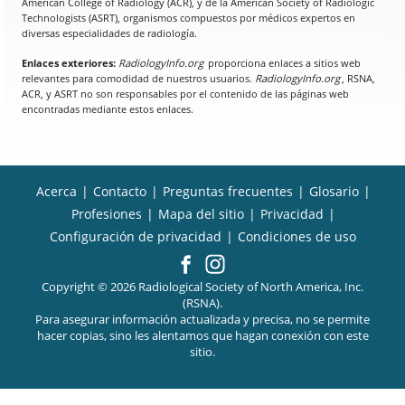
American College of Radiology (ACR), y de la American Society of Radiologic
Technologists (ASRT), organismos compuestos por médicos expertos en
diversas especialidades de radiología.
Enlaces exteriores:
RadiologyInfo.org
proporciona enlaces a sitios web
relevantes para comodidad de nuestros usuarios.
RadiologyInfo.org
, RSNA,
ACR, y ASRT no son responsables por el contenido de las páginas web
encontradas mediante estos enlaces.
Acerca
|
Contacto
|
Preguntas frecuentes
|
Glosario
|
Profesiones
|
Mapa del sitio
|
Privacidad
|
Configuración de privacidad
|
Condiciones de uso
Copyright © 2026 Radiological Society of North America, Inc.
(RSNA).
Para asegurar información actualizada y precisa, no se permite
hacer copias, sino les alentamos que hagan conexión con este
sitio.