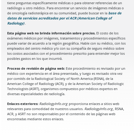
tiene preguntas específicamente médicas o para obtener referencias de un
radiólogo u otro médico. Para encontrar un servicio de imágenes médicas o
de oncología radioterápica en su comunidad, puede buscar en la
base de
datos de servicios acreditados por el ACR (American College of
Radiology)
(Se abre en una nueva pestaña del navegador)
.
Esta página web no brinda información sobre precios.
El costo de los
exámenes médicos por imágenes, tratamientos y procedimientos específicos
puede variar de acuerdo a la región geográfica. Hable con su médico, con los
empleados del centro médico y/o con su compañía de seguro médico sobre
los costos asociados con el procedimiento prescrito para entender mejor los
posibles gastos en los que incurrirá.
Proceso de revisión de página web:
Este procedimiento es revisado por un
médico con experiencia en el área presentada, y luego es revisado otra vez
por comités de la Radiological Society of North America (RSNA), de la
American College of Radiology (ACR), y de la American Society of Radiologic
Technologists (ASRT), organismos compuestos por médicos expertos en
diversas especialidades de radiología.
Enlaces exteriores:
RadiologyInfo.org
proporciona enlaces a sitios web
relevantes para comodidad de nuestros usuarios.
RadiologyInfo.org
, RSNA,
ACR, y ASRT no son responsables por el contenido de las páginas web
encontradas mediante estos enlaces.