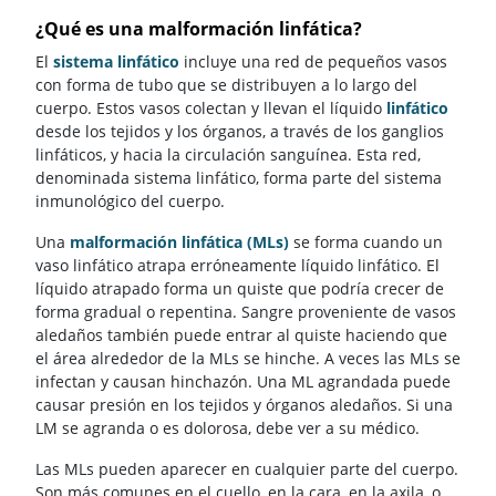
¿Qué es una malformación linfática?
El
sistema linfático
incluye una red de pequeños vasos
con forma de tubo que se distribuyen a lo largo del
cuerpo. Estos vasos colectan y llevan el líquido
linfático
desde los tejidos y los órganos, a través de los ganglios
linfáticos, y hacia la circulación sanguínea. Esta red,
denominada sistema linfático, forma parte del sistema
inmunológico del cuerpo.
Una
malformación linfática (MLs)
se forma cuando un
vaso linfático atrapa erróneamente líquido linfático. El
líquido atrapado forma un quiste que podría crecer de
forma gradual o repentina. Sangre proveniente de vasos
aledaños también puede entrar al quiste haciendo que
el área alrededor de la MLs se hinche. A veces las MLs se
infectan y causan hinchazón. Una ML agrandada puede
causar presión en los tejidos y órganos aledaños. Si una
LM se agranda o es dolorosa, debe ver a su médico.
Las MLs pueden aparecer en cualquier parte del cuerpo.
Son más comunes en el cuello, en la cara, en la axila, o