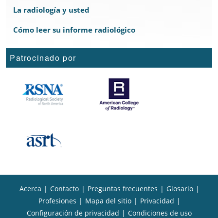
La radiología y usted
Cómo leer su informe radiológico
Patrocinado por
Acerca
|
Contacto
|
Preguntas frecuentes
|
Glosario
|
Profesiones
|
Mapa del sitio
|
Privacidad
|
Configuración de privacidad
|
Condiciones de uso