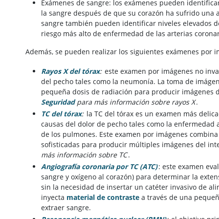
Exámenes de sangre: los exámenes pueden identificar 
la sangre después de que su corazón ha sufrido una 
sangre también pueden identificar niveles elevados de 
riesgo más alto de enfermedad de las arterias coronari
Además, se pueden realizar los siguientes exámenes por 
Rayos X del tórax
:
este examen por imágenes no invas
del pecho tales como la neumonía. La toma de imágene
pequeña dosis de radiación para producir imágenes d
Seguridad
para más información sobre rayos X
.
TC del tórax
:
la TC del tórax es un examen más delicad
causas del dolor de pecho tales como la enfermedad a
de los pulmones. Este examen por imágenes combina 
sofisticadas para producir múltiples imágenes del int
más información sobre TC
.
Angiografía coronaria por TC (ATC)
: este examen eval
sangre y oxígeno al corazón) para determinar la extens
sin la necesidad de insertar un catéter invasivo de ali
inyecta
material de contraste
a través de una pequeña
extraer sangre.