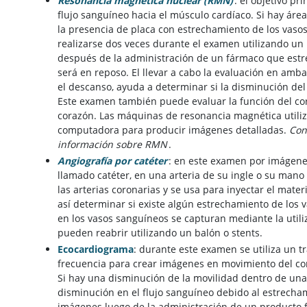
Resonancia magnética nuclear (RMN)
: el objetivo p
flujo sanguíneo hacia el músculo cardíaco. Si hay área
la presencia de placa con estrechamiento de los vaso
realizarse dos veces durante el examen utilizando un 
después de la administración de un fármaco que estres
será en reposo. El llevar a cabo la evaluación en amb
el descanso, ayuda a determinar si la disminución del
Este examen también puede evaluar la función del cor
corazón. Las máquinas de resonancia magnética utili
computadora para producir imágenes detalladas.
Con
información sobre RMN
.
Angiografía por catéter
: en este examen por imágenes 
llamado catéter, en una arteria de su ingle o su mano
las arterias coronarias y se usa para inyectar el mater
así determinar si existe algún estrechamiento de los 
en los vasos sanguíneos se capturan mediante la utili
pueden reabrir utilizando un balón o stents.
Ecocardiograma
: durante este examen se utiliza un 
frecuencia para crear imágenes en movimiento del cor
Si hay una disminución de la movilidad dentro de una 
disminución en el flujo sanguíneo debido al estrecha
imágenes luego de la administración de un producto f