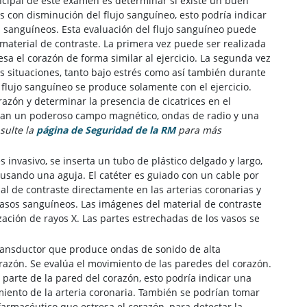
rincipal de este examen es determinar si existe un buen
s con disminución del flujo sanguíneo, esto podría indicar
s sanguíneos. Esta evaluación del flujo sanguíneo puede
material de contraste. La primera vez puede ser realizada
a el corazón de forma similar al ejercicio. La segunda vez
as situaciones, tanto bajo estrés como así también durante
 flujo sanguíneo se produce solamente con el ejercicio.
azón y determinar la presencia de cicatrices en el
zan un poderoso campo magnético, ondas de radio y una
sulte la
página de Seguridad de la RM
para más
invasivo, se inserta un tubo de plástico delgado y largo,
 usando una aguja. El catéter es guiado con un cable por
ial de contraste directamente en las arterias coronarias y
vasos sanguíneos. Las imágenes del material de contraste
zación de rayos X. Las partes estrechadas de los vasos se
transductor que produce ondas de sonido de alta
azón. Se evalúa el movimiento de las paredes del corazón.
parte de la pared del corazón, esto podría indicar una
miento de la arteria coronaria. También se podrían tomar
armacéutico que estresa el corazón, para detectar la